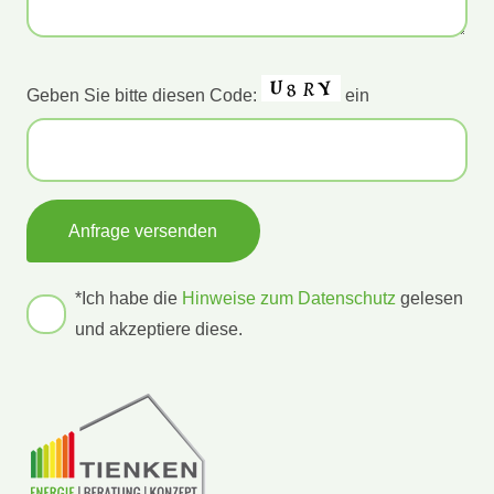
Bitte
Geben Sie bitte diesen Code:
ein
lasse
dieses
Feld
leer.
*Ich habe die
Hinweise zum Datenschutz
gelesen
und akzeptiere diese.